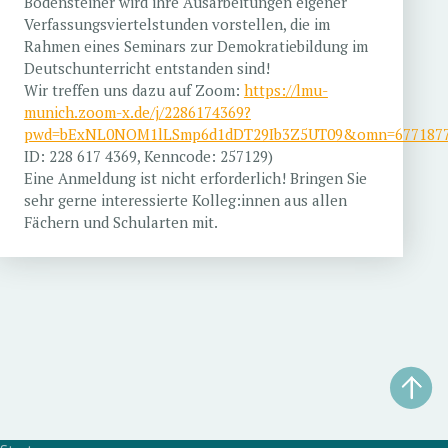
Bodensteiner wird ihre Ausarbeitungen eigener
Verfassungsviertelstunden vorstellen, die im
Rahmen eines Seminars zur Demokratiebildung im
Deutschunterricht entstanden sind!
Wir treffen uns dazu auf Zoom:
https://lmu-
munich.zoom-x.de/j/2286174369?
pwd=bExNL0NOM1lLSmp6d1dDT29Ib3Z5UT09&omn=6771877
ID: 228 617 4369, Kenncode: 257129)
Eine Anmeldung ist nicht erforderlich! Bringen Sie
sehr gerne interessierte Kolleg:innen aus allen
Fächern und Schularten mit.